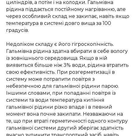
циліндрів, а потім і на колодки. Гальмівна
рідина піддається постійному нагріванню, але
через особливий склад не закипає, навіть якщо
температура в системі довго вища за 100
градусів.
Недоліком складу є його гігроскопічність.
Гальмівна рідина здатна вбирати в себе вологу
із зовнішнього середовища. Якщо в ній
виявиться більше ніж 3% води, рідина втратить
свою ефективність. При розгерметизації в
систему може потрапити повітря з
небезпечною для гальмівної рідини парою.
Іншими словами, при попаданні повітря із
системи та води температура кипіння
гальмівної рідини різко впаде і в певний
момент вона почне закипати. Незважаючи на
те, що при втраті герметичності одного контуру
гальмівної системи другий зберігає здатність
вчасно зупинити транспортний засіб, навіть