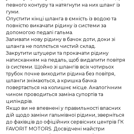
певного контуру та натягнути на них шланг із
гуми.
Опустити кінці шланга в ємність із водою та
повністю викачати рідину із системи за
допомогою педалі гальма.
Заливати нову рідину в бачок доти, доки зі
шланга не поллється чистий склад.
Закрутити штуцери та прокачати рідину
натисканням на педаль, щоб видалити повітря
із системи. Щойно зі шлангів всіх чотирьох
трубок почне виходити рідина без повітря,
шланги знімаються, а кришка бачка
повертається на колишнє місце. Аналогічним
чином проводиться заміна супортів та
циліндрів.
Якщо ви не впевнені у правильності власних
дій щодо заміни гальмівної рідини, зверніться
до фахівців до офіційних сервісних центрів ГК
FAVORIT MOTORS. Досвідчені майстри