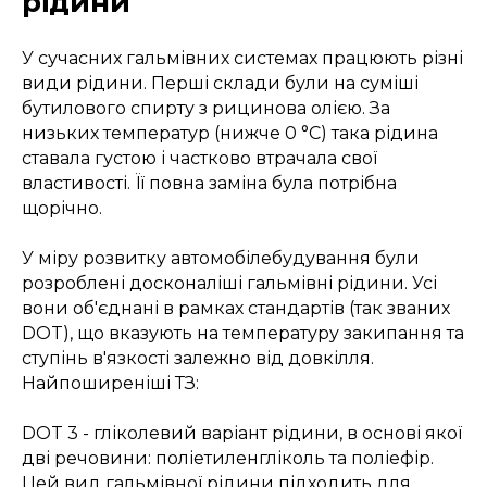
рідини
У сучасних гальмівних системах працюють різні
види рідини. Перші склади були на суміші
бутилового спирту з рицинова олією. За
низьких температур (нижче 0 °C) така рідина
ставала густою і частково втрачала свої
властивості. Її повна заміна була потрібна
щорічно.
У міру розвитку автомобілебудування були
розроблені досконаліші гальмівні рідини. Усі
вони об'єднані в рамках стандартів (так званих
DOT), що вказують на температуру закипання та
ступінь в'язкості залежно від довкілля.
Найпоширеніші ТЗ:
DOT 3 - гліколевий варіант рідини, в основі якої
дві речовини: поліетиленгліколь та поліефір.
Цей вид гальмівної рідини підходить для