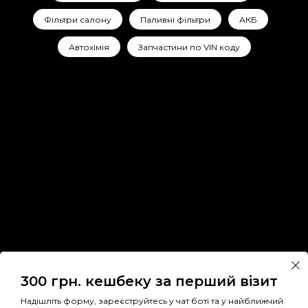
Фільтри салону
Паливні фільтри
АКБ
Автохімія
Запчастини по VIN коду
300 грн. кешбеку за перший візит
Надішліть форму, зареєструйтесь у чат боті та у найближчий