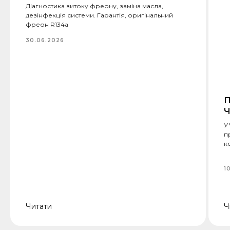
Діагностика витоку фреону, заміна масла,
дезінфекція системи. Гарантія, оригінальний
фреон R134a
30.06.2026
П
Ч
У
п
к
1
Читати
Ч