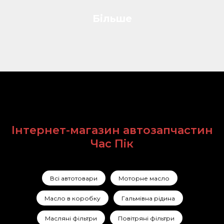
Більше
Інтернет-магазин автозапчастин
Час Пік
Всі автотовари
Моторне масло
Масло в коробку
Гальмівна рідина
Масляні фільтри
Повітряні фільтри