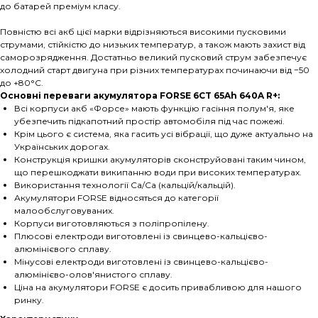
до батарей преміум класу.
Повністю всі акб цієї марки відрізняються високими пусковими
струмами, стійкістю до низьких температур, а також мають захист від
саморозрядження. Достатньо великий пусковий струм забезпечує
холодний старт двигуна при різних температурах починаючи від −50
до +80°С.
Основні переваги акумулятора FORSE 6CT 65Ah 640A R+:
Всі корпуси акб «Форсе» мають функцію гасіння полум'я, яке
убезпечить підкапотний простір автомобіля під час пожежі.
Крім цього є система, яка гасить усі вібрації, що дуже актуально на
Українських дорогах.
Конструкція кришки акумуляторів сконструйовані таким чином,
що перешкоджати википанню води при високих температурах.
Використання технології Са/Са (кальцій/кальцій).
Акумулятори FORSE відносяться до категорії
малообслуговуваних.
Корпуси виготовляються з поліпропілену.
Плюсові електроди виготовлені із свинцево-кальцієво-
алюмінієвого сплаву.
Мінусові електроди виготовлені із свинцево-кальцієво-
алюмінієво-олов'янистого сплаву.
Ціна на акумулятори FORSE є досить привабливою для нашого
ринку.