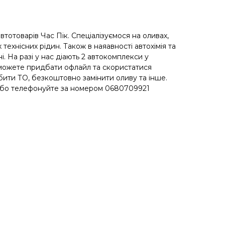
автотоварів Час Пік. Спеціалізуємося на оливах,
 технісних рідин. Також в наяавності автохімія та
. На разі у нас діають 2 автокомплекси у
 можете придбати офлайл та скористатися
ити ТО, безкоштовно замінити оливу та інше.
 або телефонуйте за номером 0680709921