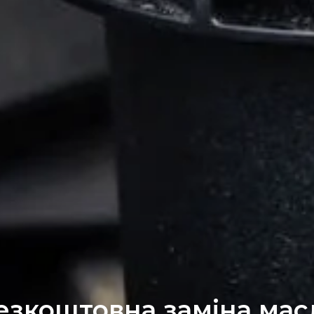
езкоштовна заміна мас