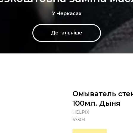
У Черкасах
Детальніше
Омыватель стек
100мл. Дыня
HELPIX
67303