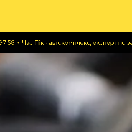
ог
Про нас
Послуги
с Пік - автокомплекс, експерт по заміні масел.