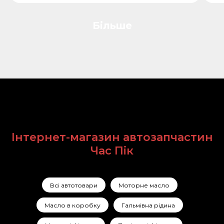
Більше
Інтернет-магазин автозапчастин
Час Пік
Всі автотовари
Моторне масло
Масло в коробку
Гальмівна рідина