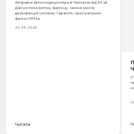
Заправка автокондиціонера в Черкасах від 30 хв.
Діагностика витоку фреону, заміна масла,
дезінфекція системи. Гарантія, оригінальний
фреон R134a
30.06.2026
П
Ч
У
п
к
1
Читати
Ч