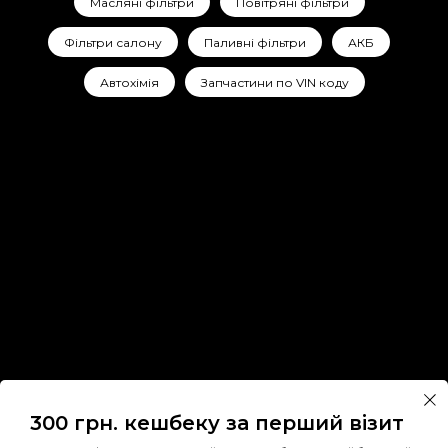
Масляні фільтри
Повітряні фільтри
Фільтри салону
Паливні фільтри
АКБ
Автохімія
Запчастини по VIN коду
300 грн. кешбеку за перший візит