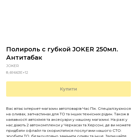
Полироль с губкой JOKER 250мл.
Антитабак
JOKER
8,69663E+12
Купити
Вас вітає інтернет-магазин автотоварів Час Пік. Спеціалізуємося
на оливах, запчастинах для ТО та інших технісних рідин. Також в
наяавності автохімія та аксесуари у нашому магазині. На разі у
нас діають 2 автокомплекси у Черкасах та Херсоні, де ви можете
придбати офлайл та скористатися послугами нашого СТО:
зробити ТО, безкоштовно замінити оливу та інше. Залишайте