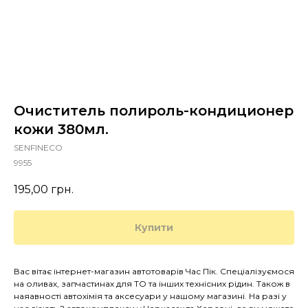
Очиститель полироль-кондиционер
кожи 380мл.
SENFINECO
9955
195,00
грн.
Купити
Вас вітає інтернет-магазин автотоварів Час Пік. Спеціалізуємося
на оливах, запчастинах для ТО та інших технісних рідин. Також в
наяавності автохімія та аксесуари у нашому магазині. На разі у