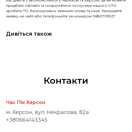
нас діають 2 автокомплекси у Черкасах та Херсоні, де ви можете
придбати офлайл та скористатися послугами нашого СТО:
зробити ТО, безкоштовно замінити оливу та інше. Залишайте
заявку на сайті або телефонуйте за номером 0680709927
Дивіться також
Контакти
Час Пік Херсон
м. Херсон, вул. Некрасова, 82а
+380664143345