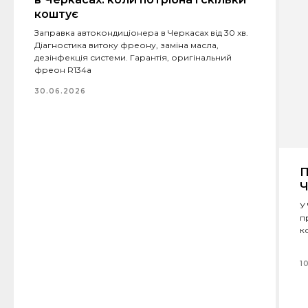
коштує
Заправка автокондиціонера в Черкасах від 30 хв.
Діагностика витоку фреону, заміна масла,
дезінфекція системи. Гарантія, оригінальний
фреон R134a
30.06.2026
П
Ч
У
п
к
1