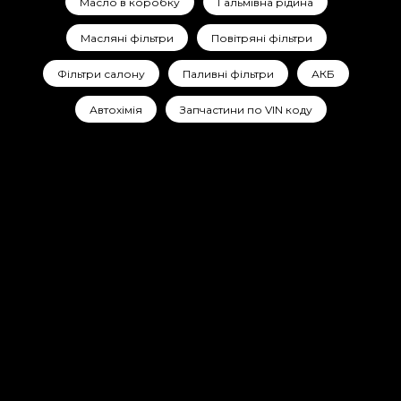
Масло в коробку
Гальмівна рідина
Масляні фільтри
Повітряні фільтри
Фільтри салону
Паливні фільтри
АКБ
Автохімія
Запчастини по VIN коду