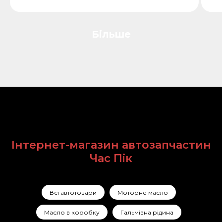
Більше
Інтернет-магазин автозапчастин
Час Пік
Всі автотовари
Моторне масло
Масло в коробку
Гальмівна рідина