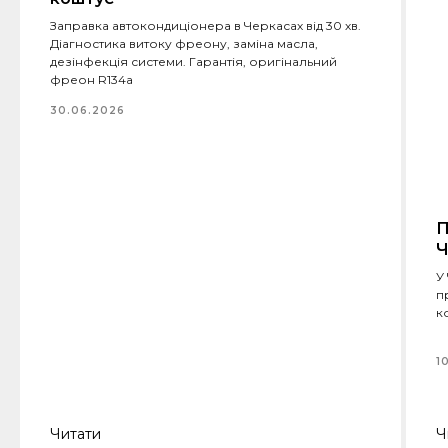
Заправка автокондиціонера в Черкасах від 30 хв.
Діагностика витоку фреону, заміна масла,
дезінфекція системи. Гарантія, оригінальний
фреон R134a
30.06.2026
П
Ч
У
п
к
1
Читати
Ч