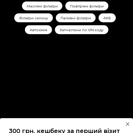
Масляні фільтри
Повітряні фільтри
Фільтри салону
Паливні фільтри
АКБ
Автохімія
Запчастини по VIN коду
300 грн. кешбеку за перший візит