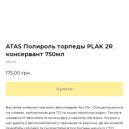
ATAS Полироль торпеды PLAK 2R
консервант 750мл
68074
175,00
грн.
Купити
Вас вітає інтернет-магазин автотоварів Час Пік. Спеціалізуємося
на оливах, запчастинах для ТО та інших технісних рідин. Також в
наяавності автохімія та аксесуари у нашому магазині. На разі у
нас діають 2 автокомплекси у Черкасах та Херсоні, де ви можете
придбати офлайл та скористатися послугами нашого СТО: