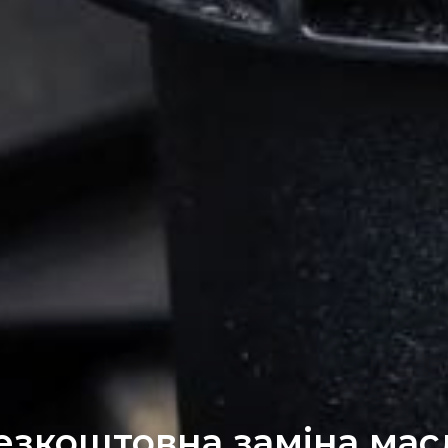
езкоштовна заміна мас