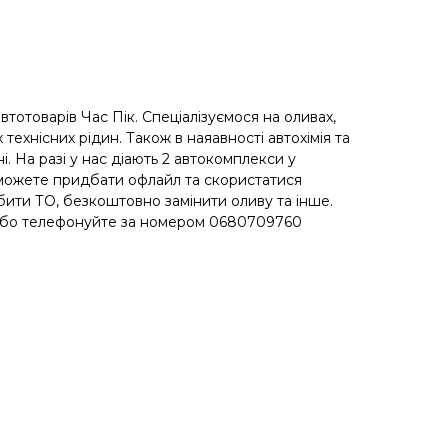
автотоварів Час Пік. Спеціалізуємося на оливах,
 технісних рідин. Також в наяавності автохімія та
. На разі у нас діають 2 автокомплекси у
 можете придбати офлайл та скористатися
ити ТО, безкоштовно замінити оливу та інше.
 або телефонуйте за номером 0680709760