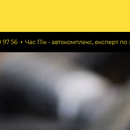
ог
Про нас
Послуги
Час Пік - автокомплекс, експерт по заміні масе