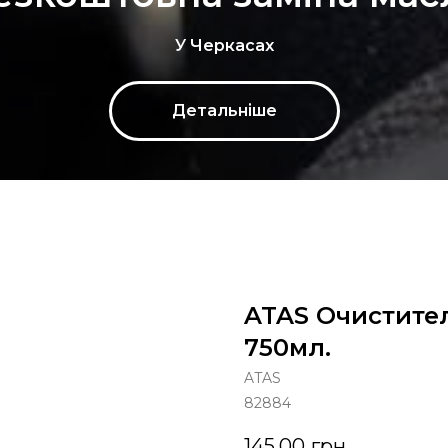
У Черкасах
Детальніше
ATAS Очистите
750мл.
ATAS
82884
145,00
грн.