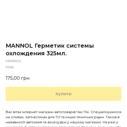
MANNOL Герметик системы
охлождения 325мл.
MANNOL
9966
175,00
грн.
Купити
Вас вітає інтернет-магазин автотоварів Час Пік. Спеціалізуємося
на оливах, запчастинах для ТО та інших технісних рідин. Також в
наяавності автохімія та аксесуари у нашому магазині. На разі у