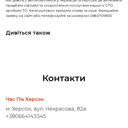
нас діають 2 автокомплекси у Черкасах та Херсоні, де ви можете
придбати офлайл та скористатися послугами нашого СТО:
зробити ТО, безкоштовно замінити оливу та інше. Залишайте
заявку на сайті або телефонуйте за номером 0680709835
Дивіться також
Контакти
Час Пік Херсон
м. Херсон, вул. Некрасова, 82а
+380664143345