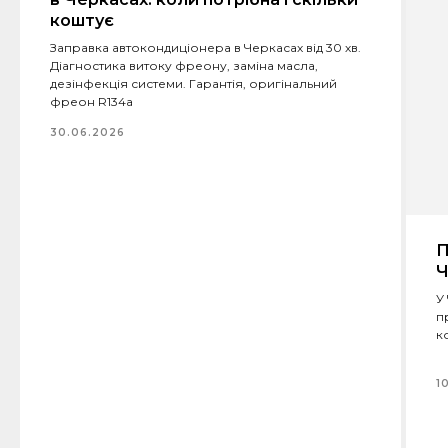
коштує
Заправка автокондиціонера в Черкасах від 30 хв.
Діагностика витоку фреону, заміна масла,
дезінфекція системи. Гарантія, оригінальний
фреон R134a
30.06.2026
П
Ч
У
п
к
1