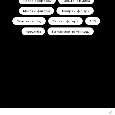
Масло в коробку
Гальмівна рідина
Масляні фільтри
Повітряні фільтри
Фільтри салону
Паливні фільтри
АКБ
Автохімія
Запчастини по VIN коду