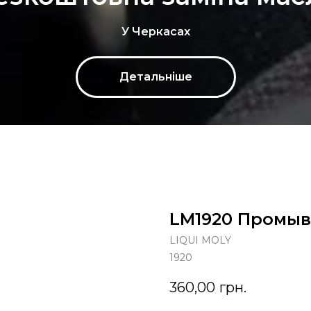
У Черкасах
Детальніше
LM1920 Промывк
LIQUI MOLY
1920
360,00
грн.