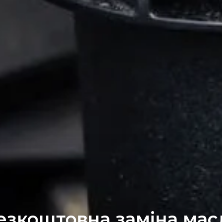
езкоштовна заміна мас