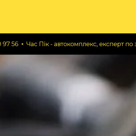
ог
Про нас
Послуги
ас Пік - автокомплекс, експерт по заміні масе