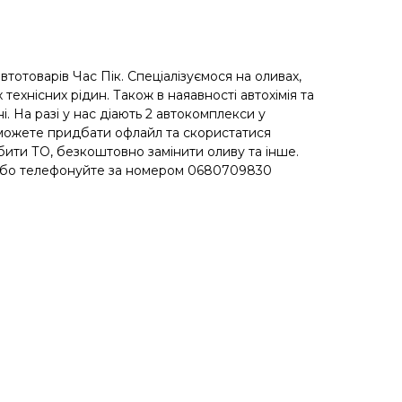
автотоварів Час Пік. Спеціалізуємося на оливах,
 технісних рідин. Також в наяавності автохімія та
. На разі у нас діають 2 автокомплекси у
 можете придбати офлайл та скористатися
ити ТО, безкоштовно замінити оливу та інше.
 або телефонуйте за номером 0680709830