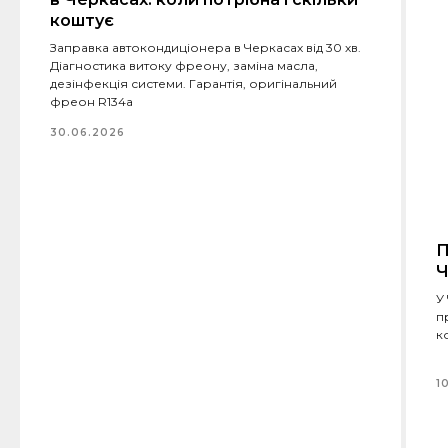
коштує
Заправка автокондиціонера в Черкасах від 30 хв.
Діагностика витоку фреону, заміна масла,
дезінфекція системи. Гарантія, оригінальний
фреон R134a
30.06.2026
П
Ч
У
п
к
1