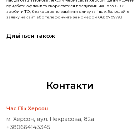
нас діають 2 автокомплекси у Черкасах та Херсоні, де ви можете
придбати офлайл та скористатися послугами нашого СТО:
зробити ТО, безкоштовно замінити оливу та інше. Залишайте
заявку на сайті або телефонуйте за номером 0680709793
Дивіться також
Контакти
Час Пік Херсон
м. Херсон, вул. Некрасова, 82а
+380664143345