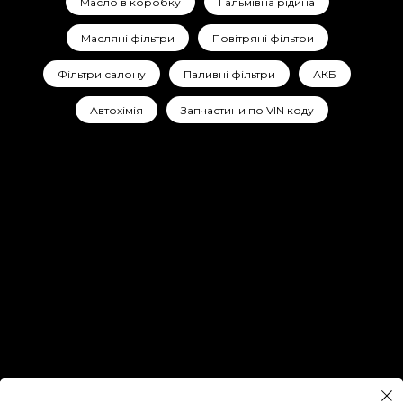
Масло в коробку
Гальмівна рідина
Масляні фільтри
Повітряні фільтри
Фільтри салону
Паливні фільтри
АКБ
Автохімія
Запчастини по VIN коду