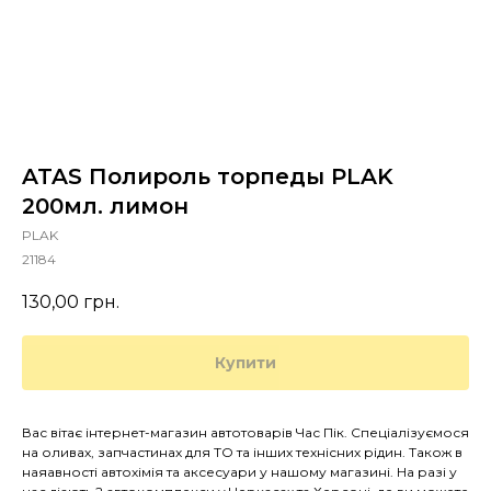
ATAS Полироль торпеды PLAK
200мл. лимон
PLAK
21184
130,00
грн.
Купити
Вас вітає інтернет-магазин автотоварів Час Пік. Спеціалізуємося
на оливах, запчастинах для ТО та інших технісних рідин. Також в
наяавності автохімія та аксесуари у нашому магазині. На разі у