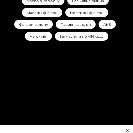
Масло в коробку
Гальмівна рідина
Масляні фільтри
Повітряні фільтри
Фільтри салону
Паливні фільтри
АКБ
Автохімія
Запчастини по VIN коду