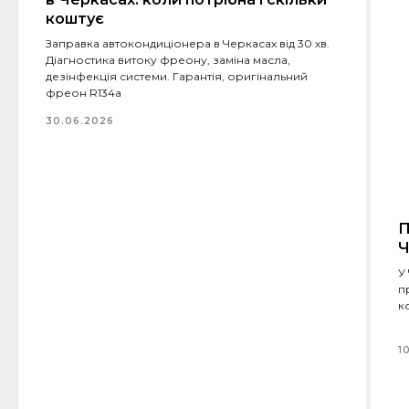
коштує
Заправка автокондиціонера в Черкасах від 30 хв.
Діагностика витоку фреону, заміна масла,
дезінфекція системи. Гарантія, оригінальний
фреон R134a
30.06.2026
П
Ч
У
п
к
1