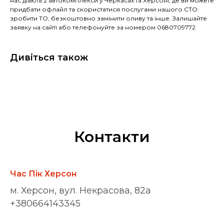
нас діають 2 автокомплекси у Черкасах та Херсоні, де ви можете
придбати офлайл та скористатися послугами нашого СТО:
зробити ТО, безкоштовно замінити оливу та інше. Залишайте
заявку на сайті або телефонуйте за номером 0680709772
Дивіться також
Контакти
Час Пік Херсон
м. Херсон, вул. Некрасова, 82а
+380664143345