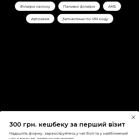
Фільтри салону
Паливні фільтри
АКБ
Автохімія
Запчастини по VIN коду
300 грн. кешбеку за перший візит
Надішліть форму, зареєструйтесь у чат боті та у найближчий
час з вами зв`яжеться менеджер