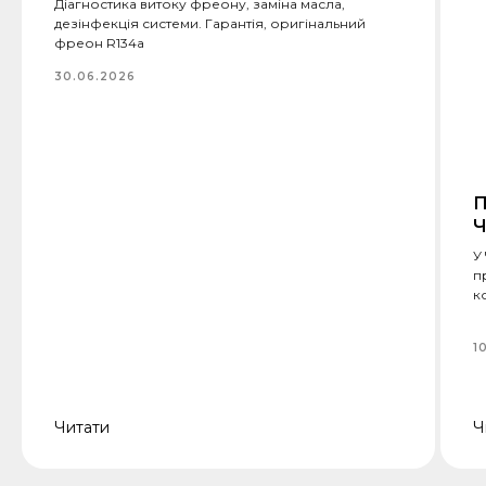
Діагностика витоку фреону, заміна масла,
дезінфекція системи. Гарантія, оригінальний
фреон R134a
30.06.2026
П
Ч
У
п
к
1
Читати
Ч