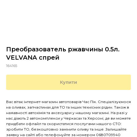
Преобразователь ржавчины 0.5л.
VELVANA спрей
164165
Купити
Вас вітає інтернет-магазин автотоварів Час Пік. Спеціалізуємося
на оливах, запчастинах для ТО та інших технісних рідин. Також в
наяавності автохімія та аксесуари у нашому магазині. На разі у
нас діають 2 автокомплекси у Черкасах та Херсоні, де ви можете
придбати офлайл та скористатися послугами нашого СТО:
зробити ТО, безкоштовно замінити оливу та інше. Залишайте
заявку на сайті або телефонуйте за номером 0680709940