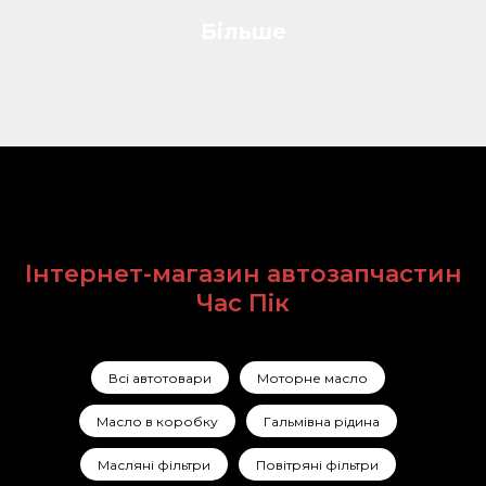
Більше
Інтернет-магазин автозапчастин
Час Пік
Всі автотовари
Моторне масло
Масло в коробку
Гальмівна рідина
Масляні фільтри
Повітряні фільтри