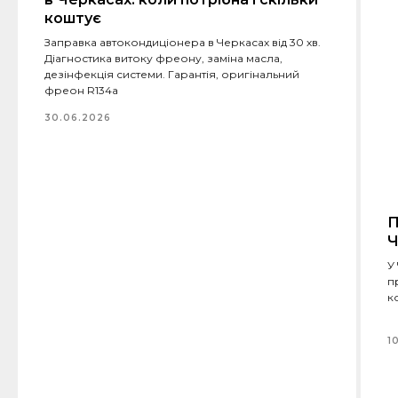
коштує
Заправка автокондиціонера в Черкасах від 30 хв.
Діагностика витоку фреону, заміна масла,
дезінфекція системи. Гарантія, оригінальний
фреон R134a
30.06.2026
П
Ч
У
п
к
1