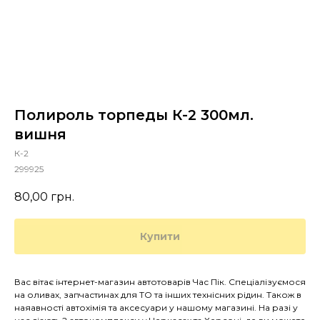
Полироль торпеды К-2 300мл.
вишня
К-2
299925
80,00
грн.
Купити
Вас вітає інтернет-магазин автотоварів Час Пік. Спеціалізуємося
на оливах, запчастинах для ТО та інших технісних рідин. Також в
наяавності автохімія та аксесуари у нашому магазині. На разі у