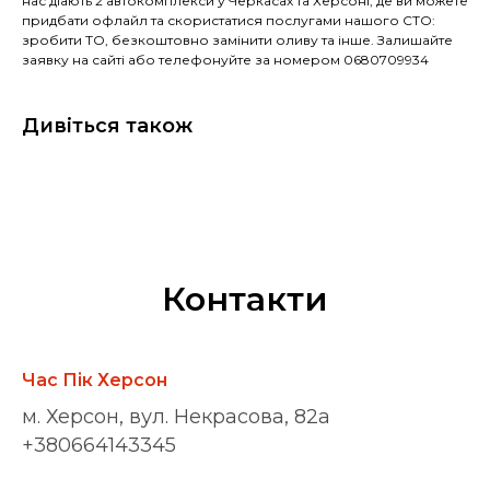
нас діають 2 автокомплекси у Черкасах та Херсоні, де ви можете
придбати офлайл та скористатися послугами нашого СТО:
зробити ТО, безкоштовно замінити оливу та інше. Залишайте
заявку на сайті або телефонуйте за номером 0680709934
Дивіться також
Контакти
Час Пік Херсон
м. Херсон, вул. Некрасова, 82а
+380664143345