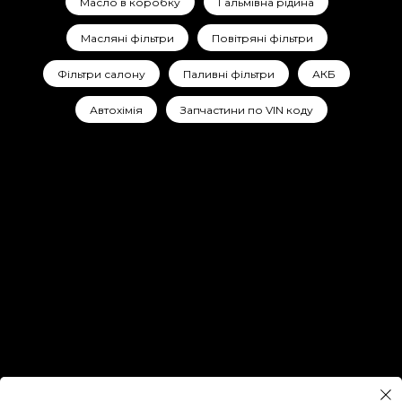
Масло в коробку
Гальмівна рідина
Масляні фільтри
Повітряні фільтри
Фільтри салону
Паливні фільтри
АКБ
Автохімія
Запчастини по VIN коду