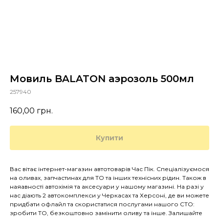
Мовиль BALATON аэрозоль 500мл
257940
160,00
грн.
Купити
Вас вітає інтернет-магазин автотоварів Час Пік. Спеціалізуємося
на оливах, запчастинах для ТО та інших технісних рідин. Також в
наяавності автохімія та аксесуари у нашому магазині. На разі у
нас діають 2 автокомплекси у Черкасах та Херсоні, де ви можете
придбати офлайл та скористатися послугами нашого СТО:
зробити ТО, безкоштовно замінити оливу та інше. Залишайте