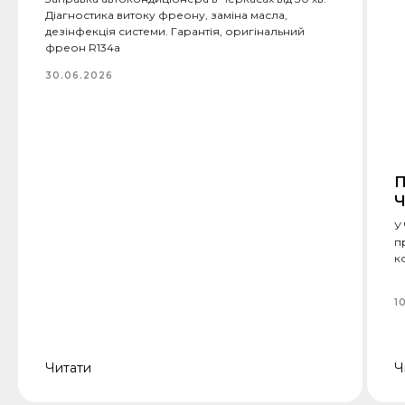
Діагностика витоку фреону, заміна масла,
дезінфекція системи. Гарантія, оригінальний
фреон R134a
30.06.2026
П
Ч
У
п
к
1
Читати
Ч