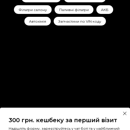
Фільтри салону
Паливні фільтри
АКБ
Автохімія
Запчастини по VIN коду
300 грн. кешбеку за перший візит
Надішліть форму, зареєструйтесь у чат боті та у найближчий