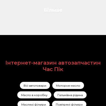
Більше
Інтернет-магазин автозапчастин
Час Пік
Всі автотовари
Моторне масло
Масло в коробку
Гальмівна рідина
Масляні фільтри
Повітряні фільтри