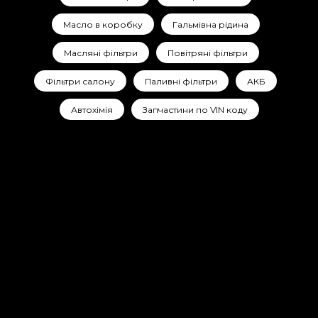
Масло в коробку
Гальмівна рідина
Масляні фільтри
Повітряні фільтри
Фільтри салону
Паливні фільтри
АКБ
Автохімія
Запчастини по VIN коду