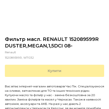
Фильтр масл. RENAULT 152089599R
DUSTER,MEGAN,1,5DCI 08-
Renault
152089599R, W7032
Купити
Вас вітає інтернет-магазин автотоварів Час Пік. Спеціалізуємося
на оливах, запчастинах для ТО та інших технісних рідин.
Купуючи масло та фільтр у нас - заміна безкоштовна за 20
хвилин. Заміна фільтрів та масел у Черкасах. Також в наявності
автохімія, аксесуари та АКБ. На разі у нас діають 2
автокомплекси у Черкасах та Херсоні, де ви можете придбати