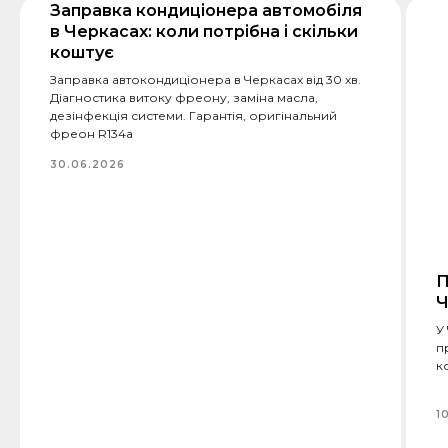
Заправка кондиціонера автомобіля
в Черкасах: коли потрібна і скільки
коштує
Заправка автокондиціонера в Черкасах від 30 хв.
Діагностика витоку фреону, заміна масла,
дезінфекція системи. Гарантія, оригінальний
фреон R134a
30.06.2026
П
Ч
У
п
к
1