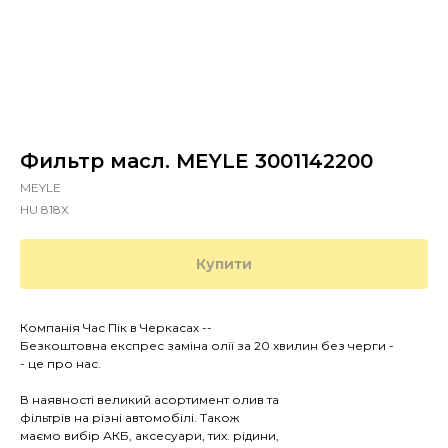
Фильтр масл. MEYLE 3001142200
MEYLE
HU 818X
Купити
Компанія Час Пік в Черкасах --
Безкоштовна експрес заміна олії за 20 хвилин без черги -
- це про нас.
В наявності великий асортимент олив та
фільтрів на різні автомобілі. Також
маємо вибір АКБ, аксесуари, тих. рідини,