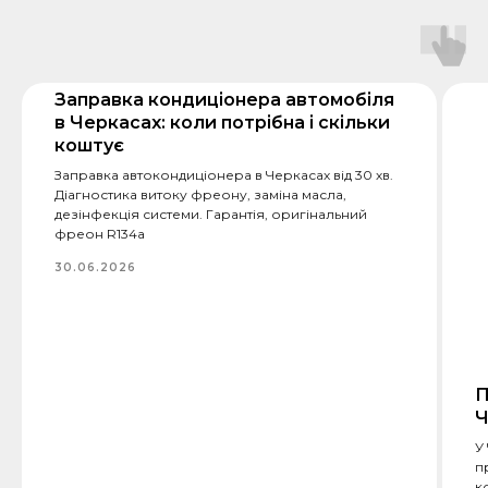
Заправка кондиціонера автомобіля
в Черкасах: коли потрібна і скільки
коштує
Заправка автокондиціонера в Черкасах від 30 хв.
Діагностика витоку фреону, заміна масла,
дезінфекція системи. Гарантія, оригінальний
фреон R134a
30.06.2026
П
Ч
У
п
к