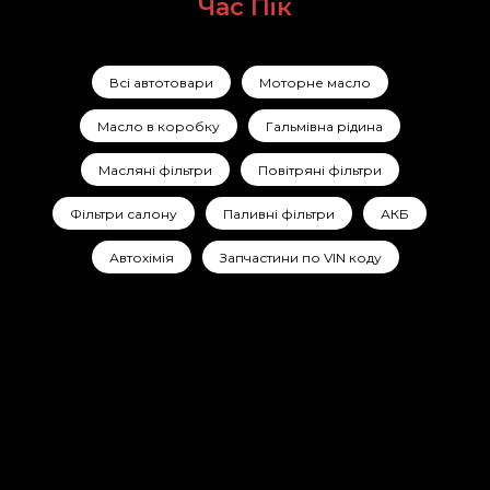
Час Пік
Всі автотовари
Моторне масло
Масло в коробку
Гальмівна рідина
Масляні фільтри
Повітряні фільтри
Фільтри салону
Паливні фільтри
АКБ
Автохімія
Запчастини по VIN коду