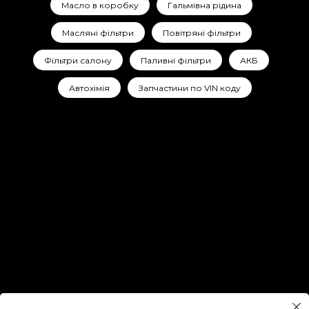
Масло в коробку
Гальмівна рідина
Масляні фільтри
Повітряні фільтри
Фільтри салону
Паливні фільтри
АКБ
Автохімія
Запчастини по VIN коду