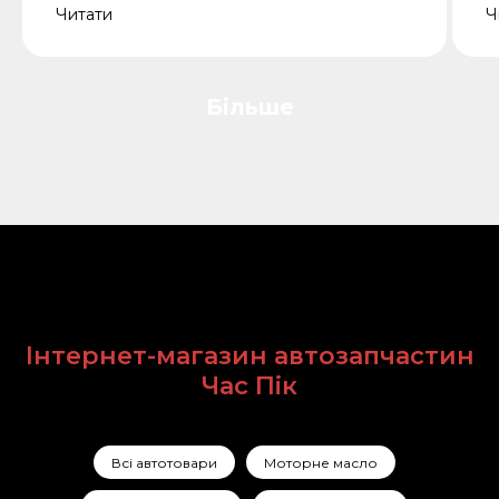
Читати
Ч
Більше
Інтернет-магазин автозапчастин
Час Пік
Всі автотовари
Моторне масло