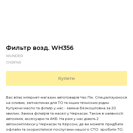
Фильтр возд. WH356
WUNDER
CH29145
Купити
Вас вітає інтернет-магазин автотоварів Час Пік. Спеціалізуємося
на оливах, запчастинах для ТО та інших технісних рідин.
Купуючи масло та фільтр у нас - заміна безкоштовна за 20
хвилин. Заміна фільтрів та масел у Черкасах. Також в наявності
автохімія, аксесуари та АКБ. На разі у нас діають 2
автокомплекси у Черкасах та Херсоні, де ви можете придбати
офлайн та скористатися послугами нашого СТО: зробити ТО,