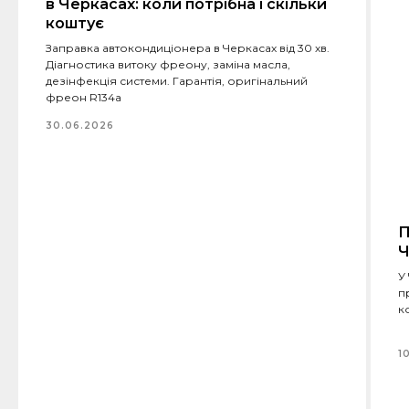
в Черкасах: коли потрібна і скільки
коштує
Заправка автокондиціонера в Черкасах від 30 хв.
Діагностика витоку фреону, заміна масла,
дезінфекція системи. Гарантія, оригінальний
фреон R134a
30.06.2026
П
Ч
У
п
к
1