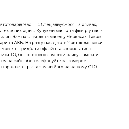
автотоварів Час Пік. Спеціалізуємося на оливах,
 технісних рідин. Купуючи масло та фільтр у нас -
илин. Заміна фільтрів та масел у Черкасах. Також
уари та АКБ. На разі у нас діають 2 автокомплекси
ви можете придбати офлайн та скористатися
ити ТО, безкоштовно замінити оливу, замінити
вку на сайті або телефонуйте за номером
гарантією 1 рік та заміни його на нашому СТО