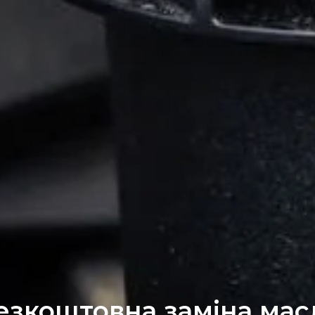
езкоштовна заміна мас