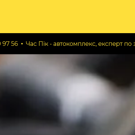
ог
Про нас
Послуги
Час Пік - автокомплекс, експерт по заміні ма