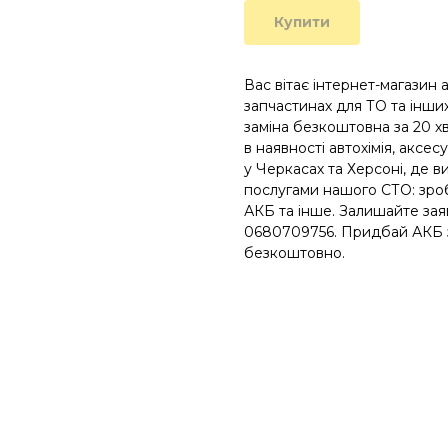
Купити
Вас вітає інтернет-магазин 
запчастинах для ТО та інших
заміна безкоштовна за 20 хв
в наявності автохімія, аксес
у Черкасах та Херсоні, де 
послугами нашого СТО: зроб
АКБ та інше. Залишайте зая
0680709756. Придбай АКБ з 
безкоштовно.