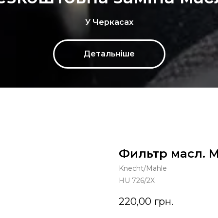
У Черкасах
Детальніше
Фильтр масл. 
Knecht/Mahle
HU 726/2X
220,00
грн.