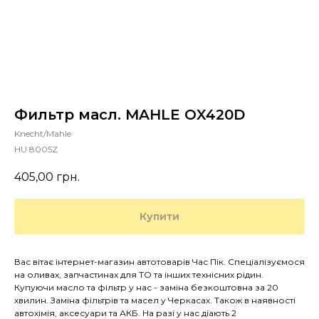
Фильтр масл. MAHLE OX420D
Knecht/Mahle
HU 8005Z
405,00
грн.
Купити
Вас вітає інтернет-магазин автотоварів Час Пік. Спеціалізуємося
на оливах, запчастинах для ТО та інших технісних рідин.
Купуючи масло та фільтр у нас - заміна безкоштовна за 20
хвилин. Заміна фільтрів та масел у Черкасах. Також в наявності
автохімія, аксесуари та АКБ. На разі у нас діають 2