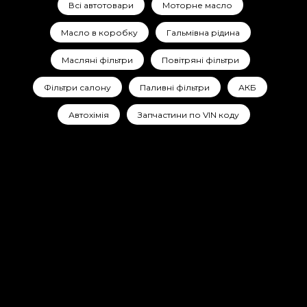
Всі автотовари
Моторне масло
Масло в коробку
Гальмівна рідина
Масляні фільтри
Повітряні фільтри
Фільтри салону
Паливні фільтри
АКБ
Автохімія
Запчастини по VIN коду