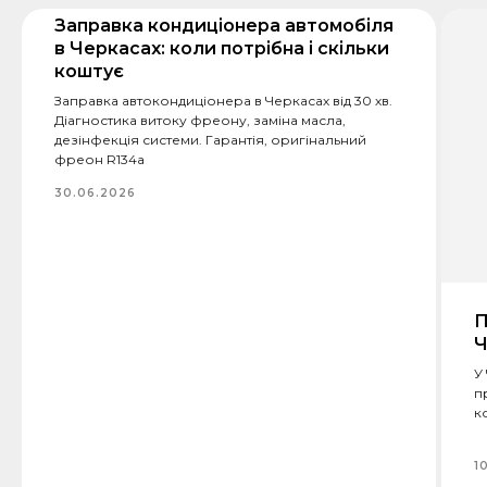
Заправка кондиціонера автомобіля
в Черкасах: коли потрібна і скільки
коштує
Заправка автокондиціонера в Черкасах від 30 хв.
Діагностика витоку фреону, заміна масла,
дезінфекція системи. Гарантія, оригінальний
фреон R134a
30.06.2026
П
Ч
У
п
к
1