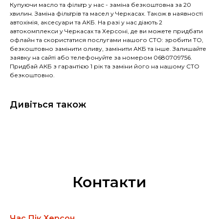
Купуючи масло та фільтр у нас - заміна безкоштовна за 20
хвилин. Заміна фільтрів та масел у Черкасах. Також в наявності
автохімія, аксесуари та АКБ. На разі у нас діають 2
автокомплекси у Черкасах та Херсоні, де ви можете придбати
офлайн та скористатися послугами нашого СТО: зробити ТО,
безкоштовно замінити оливу, замінити АКБ та інше. Залишайте
заявку на сайті або телефонуйте за номером 0680709756.
Придбай АКБ з гарантією 1 рік та заміни його на нашому СТО
безкоштовно.
Дивіться також
Контакти
Час Пік Херсон