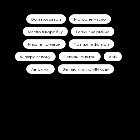
Всі автотовари
Моторне масло
Масло в коробку
Гальмівна рідина
Масляні фільтри
Повітряні фільтри
Фільтри салону
Паливні фільтри
АКБ
Автохімія
Запчастини по VIN коду