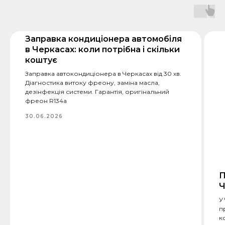
Заправка кондиціонера автомобіля
в Черкасах: коли потрібна і скільки
коштує
Заправка автокондиціонера в Черкасах від 30 хв.
Діагностика витоку фреону, заміна масла,
дезінфекція системи. Гарантія, оригінальний
фреон R134a
30.06.2026
П
Ч
У
п
к