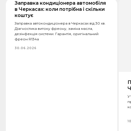
Заправка кондиціонера автомобіля
в Черкасах: коли потрібна і скільки
коштує
Заправка автокондиціонера в Черкасах від 30 хв.
Діагностика витоку фреону, заміна масла,
дезінфекція системи. Гарантія, оригінальний
фреон R134a
30.06.2026
П
Ч
У
п
к
1