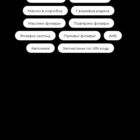
Масло в коробку
Гальмівна рідина
Масляні фільтри
Повітряні фільтри
Фільтри салону
Паливні фільтри
АКБ
Автохімія
Запчастини по VIN коду