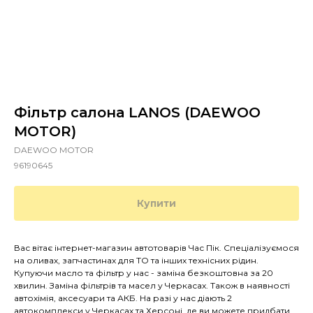
Фільтр салона LANOS (DAEWOO
MOTOR)
DAEWOO MOTOR
96190645
Купити
Вас вітає інтернет-магазин автотоварів Час Пік. Спеціалізуємося
на оливах, запчастинах для ТО та інших технісних рідин.
Купуючи масло та фільтр у нас - заміна безкоштовна за 20
хвилин. Заміна фільтрів та масел у Черкасах. Також в наявності
автохімія, аксесуари та АКБ. На разі у нас діають 2
автокомплекси у Черкасах та Херсоні, де ви можете придбати