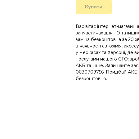
Купити
Вас вітає інтернет-магазин 
запчастинах для ТО та інших
заміна безкоштовна за 20 хв
в наявності автохімія, аксес
у Черкасах та Херсоні, де 
послугами нашого СТО: зроб
АКБ та інше. Залишайте зая
0680709756. Придбай АКБ з 
безкоштовно.