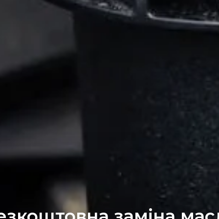
езкоштовна заміна мас