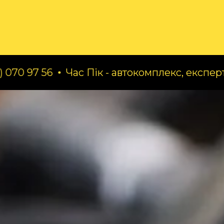
ог
Про нас
Послуги
6
Час Пік - автокомплекс, експерт по заміні 