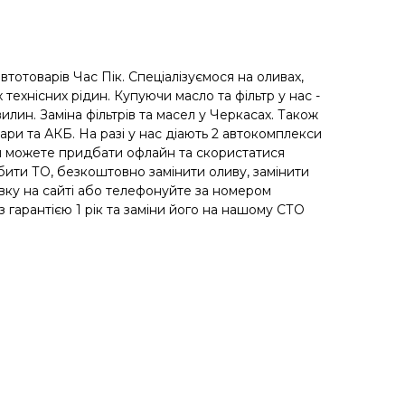
автотоварів Час Пік. Спеціалізуємося на оливах,
 технісних рідин. Купуючи масло та фільтр у нас -
илин. Заміна фільтрів та масел у Черкасах. Також
уари та АКБ. На разі у нас діають 2 автокомплекси
ви можете придбати офлайн та скористатися
ити ТО, безкоштовно замінити оливу, замінити
вку на сайті або телефонуйте за номером
гарантією 1 рік та заміни його на нашому СТО