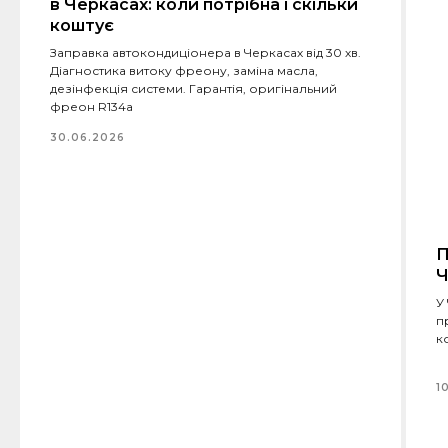
в Черкасах: коли потрібна і скільки
коштує
Заправка автокондиціонера в Черкасах від 30 хв.
Діагностика витоку фреону, заміна масла,
дезінфекція системи. Гарантія, оригінальний
фреон R134a
30.06.2026
П
Ч
У
п
к
1