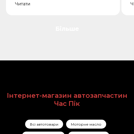
Читати
Ч
Більше
Інтернет-магазин автозапчастин
Час Пік
Всі автотовари
Моторне масло