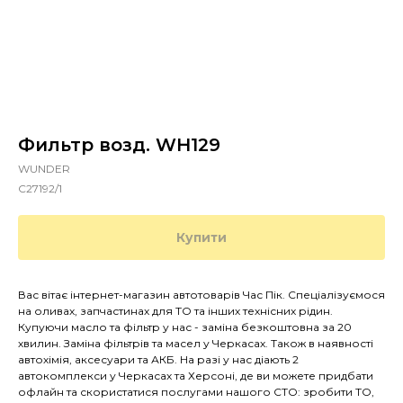
Фильтр возд. WH129
WUNDER
C27192/1
Купити
Вас вітає інтернет-магазин автотоварів Час Пік. Спеціалізуємося
на оливах, запчастинах для ТО та інших технісних рідин.
Купуючи масло та фільтр у нас - заміна безкоштовна за 20
хвилин. Заміна фільтрів та масел у Черкасах. Також в наявності
автохімія, аксесуари та АКБ. На разі у нас діають 2
автокомплекси у Черкасах та Херсоні, де ви можете придбати
офлайн та скористатися послугами нашого СТО: зробити ТО,