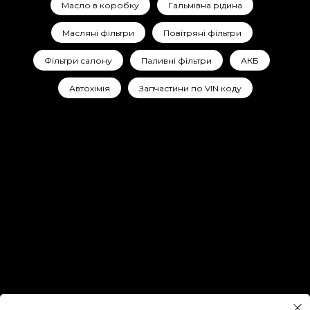
Масло в коробку
Гальмівна рідина
Масляні фільтри
Повітряні фільтри
Фільтри салону
Паливні фільтри
АКБ
Автохімія
Запчастини по VIN коду