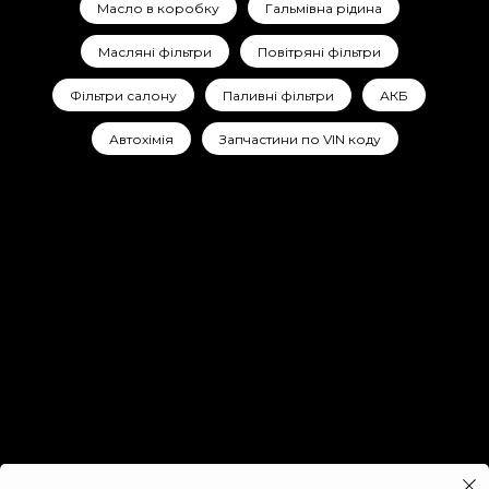
Масло в коробку
Гальмівна рідина
Масляні фільтри
Повітряні фільтри
Фільтри салону
Паливні фільтри
АКБ
Автохімія
Запчастини по VIN коду