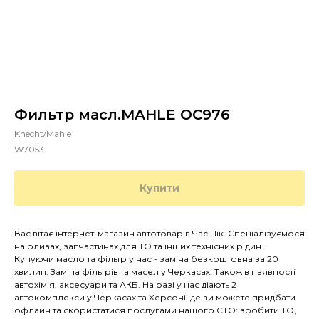
Фильтр масл.MAHLE OC976
Knecht/Mahle
W7053
Купити
Вас вітає інтернет-магазин автотоварів Час Пік. Спеціалізуємося
на оливах, запчастинах для ТО та інших технісних рідин.
Купуючи масло та фільтр у нас - заміна безкоштовна за 20
хвилин. Заміна фільтрів та масел у Черкасах. Також в наявності
автохімія, аксесуари та АКБ. На разі у нас діають 2
автокомплекси у Черкасах та Херсоні, де ви можете придбати
офлайн та скористатися послугами нашого СТО: зробити ТО,