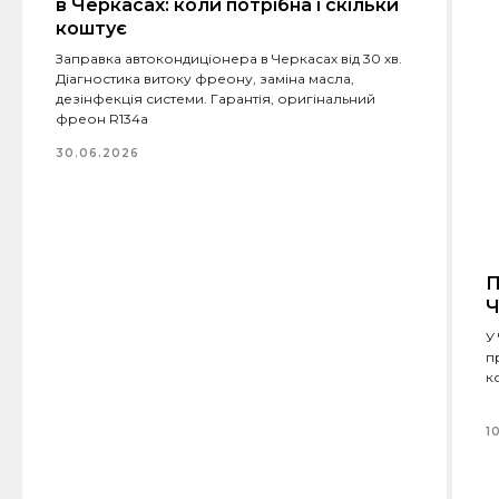
в Черкасах: коли потрібна і скільки
коштує
Заправка автокондиціонера в Черкасах від 30 хв.
Діагностика витоку фреону, заміна масла,
дезінфекція системи. Гарантія, оригінальний
фреон R134a
30.06.2026
П
Ч
У
п
к
1