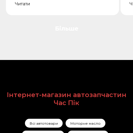
Читати
Ч
Більше
Інтернет-магазин автозапчастин
Час Пік
Всі автотовари
Моторне масло