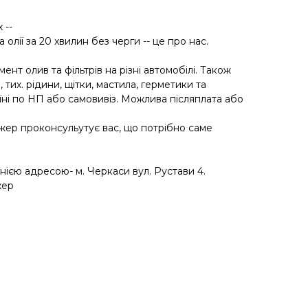
 --
олії за 20 хвилин без черги -- це про нас.
ент олив та фільтрів на різні автомобілі. Також
 тих. рідини, щітки, мастила, герметики та
їні по НП або самовивіз. Можлива післяплата або
жер проконсульутує вас, що потрібно саме
нією адресою- м. Черкаси вул. Рустави 4.
жер