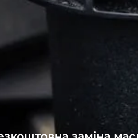
езкоштовна заміна мас