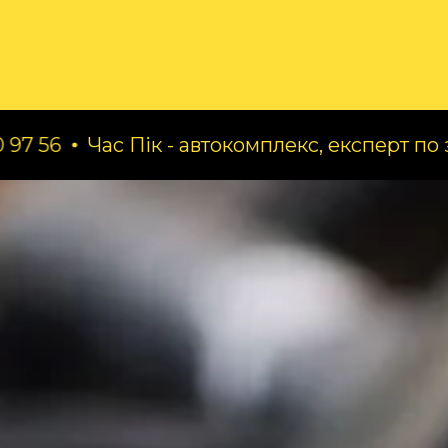
ог
Про нас
Послуги
ас Пік - автокомплекс, експерт по заміні масе