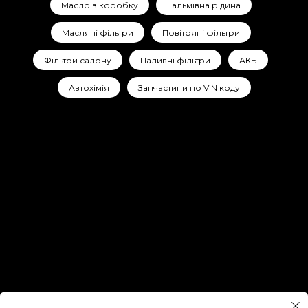
Масло в коробку
Гальмівна рідина
Масляні фільтри
Повітряні фільтри
Фільтри салону
Паливні фільтри
АКБ
Автохімія
Запчастини по VIN коду