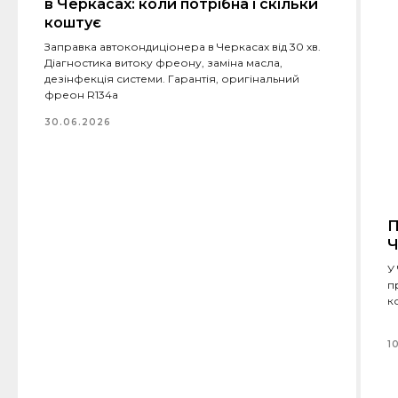
в Черкасах: коли потрібна і скільки
коштує
Заправка автокондиціонера в Черкасах від 30 хв.
Діагностика витоку фреону, заміна масла,
дезінфекція системи. Гарантія, оригінальний
фреон R134a
30.06.2026
П
Ч
У
п
к
1