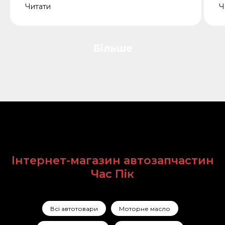
Читати
Ч
Більше
Інтернет-магазин автозапчастин
Час Пік
Всі автотовари
Моторне масло