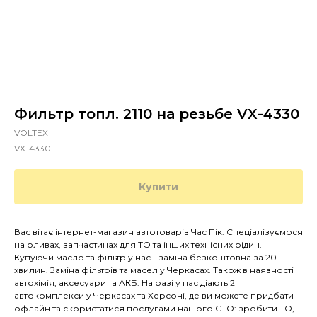
Фильтр топл. 2110 на резьбе VX-4330
VOLTEX
VX-4330
Купити
Вас вітає інтернет-магазин автотоварів Час Пік. Спеціалізуємося
на оливах, запчастинах для ТО та інших технісних рідин.
Купуючи масло та фільтр у нас - заміна безкоштовна за 20
хвилин. Заміна фільтрів та масел у Черкасах. Також в наявності
автохімія, аксесуари та АКБ. На разі у нас діають 2
автокомплекси у Черкасах та Херсоні, де ви можете придбати
офлайн та скористатися послугами нашого СТО: зробити ТО,