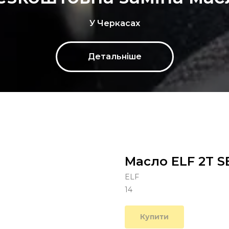
У Черкасах
Детальніше
Масло ELF 2T SE
ELF
14
Купити