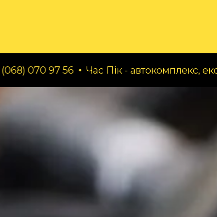
ог
Про нас
Послуги
 97 56
Час Пік - автокомплекс, експерт по за