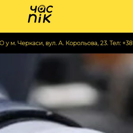
Катал
си, вул. А. Корольова, 23. Тел: +38 (068) 070