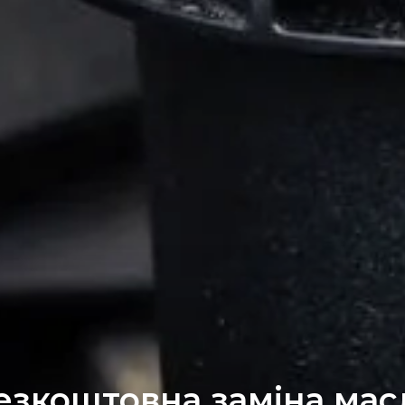
езкоштовна заміна мас