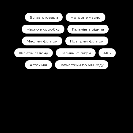
Всі автотовари
Моторне масло
Масло в коробку
Гальмівна рідина
Масляні фільтри
Повітряні фільтри
Фільтри салону
Паливні фільтри
АКБ
Автохімія
Запчастини по VIN коду