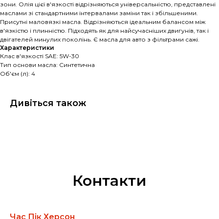
зони. Олія цієї в'язкості відрізняються універсальністю, представлені
маслами зі стандартними інтервалами заміни так і збільшеними.
Присутні маловязкі масла. Відрізняються ідеальним балансом між
в'язкістю і плинністю. Підходять як для найсучасніших двигунів, так і
двігателей минулих поколінь. Є масла для авто з фільтрами сажі.
Характеристики
Клас в'язкості SAE: 5W-30
Тип основи масла: Синтетична
Об'єм (л): 4
Дивіться також
Контакти
Час Пік Херсон