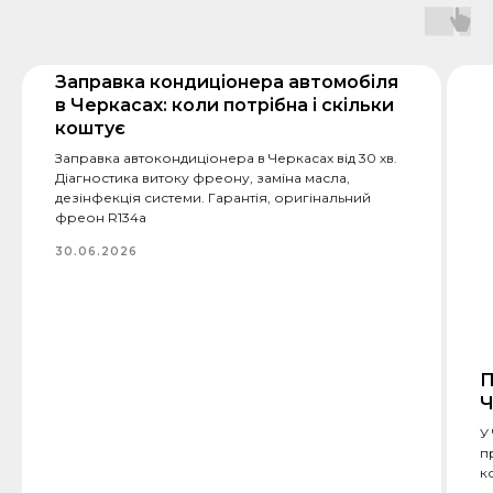
Заправка кондиціонера автомобіля
в Черкасах: коли потрібна і скільки
коштує
Заправка автокондиціонера в Черкасах від 30 хв.
Діагностика витоку фреону, заміна масла,
дезінфекція системи. Гарантія, оригінальний
фреон R134a
30.06.2026
П
Ч
У
п
к