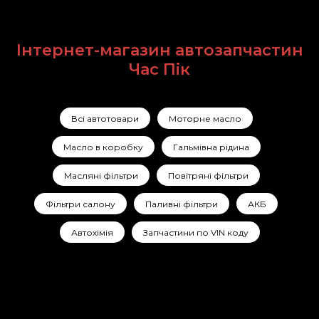
Інтернет-магазин автозапчастин
Час Пік
Всі автотовари
Моторне масло
Масло в коробку
Гальмівна рідина
Масляні фільтри
Повітряні фільтри
Фільтри салону
Паливні фільтри
АКБ
Автохімія
Запчастини по VIN коду