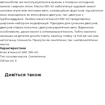
автомобілів, які експлуатуються в країнах з помірно холодною
зимою і жарким літом. Масло 5W-40 забезпечує чудовий захист
силових агрегатів легкових авто, комерційних фургонів, під капотом
яких знаходяться як атмосферні двигуни, так і двигуни з
турбонаддувом. Лінійки масел в'язкості 5W-40 представлені
широким набором модифікацій. Підходять для сучасних двигунів,
двигунів старих поколінь і двигунів раритетних авто. Відмінною
особливістю, даних масел є оптимальна в'язкість. Тобто мастило
залишає на деталях досить товсту захисну плівку і в той же час має
непоганну плинність. Присутні як синтетичні, так і напівсинтетичні
масла.
Характеристики
Клас в'язкості SAE: 5W-40
Тип основи масла: Синтетична
Об'єм (л): 5
Дивіться також