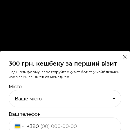
300 грн. кешбеку за перший візит
Надішліть форму, зареєструйтесь у чат боті та у найближчий
час з вами зв`яжеться менеджер
Місто
CHASPIKCHE.COM.UA
Ваш телефон
1997-2025 © chaspikche.com.ua
© Усі права захищенні 2024. Автосервіс та магазин chaspikсhe.com
+380
Політика конфедеційності