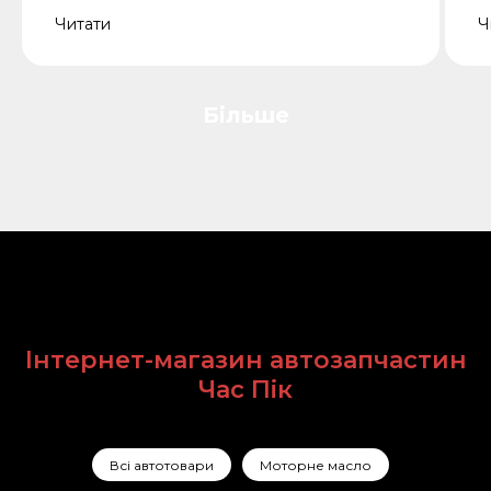
Читати
Ч
Більше
Інтернет-магазин автозапчастин
Час Пік
Всі автотовари
Моторне масло