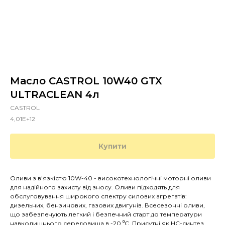
Масло CASTROL 10W40 GTX
ULTRACLEAN 4л
CASTROL
4,01E+12
Купити
Оливи з в'язкістю 10W-40 - високотехнологічні моторні оливи
для надійного захисту від зносу. Оливи підходять для
обслуговування широкого спектру силових агрегатів:
дизельних, бензинових, газових двигунів. Всесезонні оливи,
що забезпечують легкий і безпечний старт до температури
навколишнього середовища в -20 ⁰С. Присутні як HC-синтез,