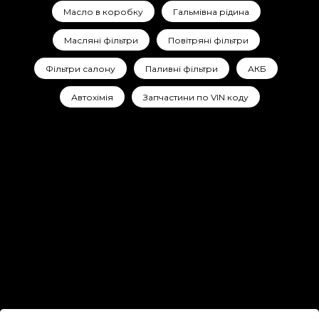
Масло в коробку
Гальмівна рідина
Масляні фільтри
Повітряні фільтри
Фільтри салону
Паливні фільтри
АКБ
Автохімія
Запчастини по VIN коду