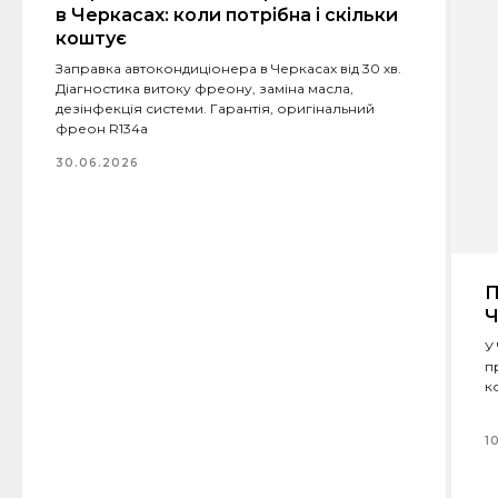
в Черкасах: коли потрібна і скільки
коштує
Заправка автокондиціонера в Черкасах від 30 хв.
Діагностика витоку фреону, заміна масла,
дезінфекція системи. Гарантія, оригінальний
фреон R134a
30.06.2026
П
Ч
У
п
к
1