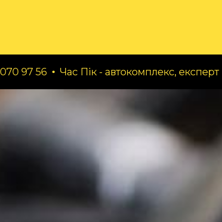
ог
Про нас
Послуги
Час Пік - автокомплекс, експерт по заміні м