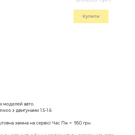
Купити
их моделей авто.
ewoo з двигунами 1.5-1.6
овна заміна на сервісі Час Пік = 950 грн.