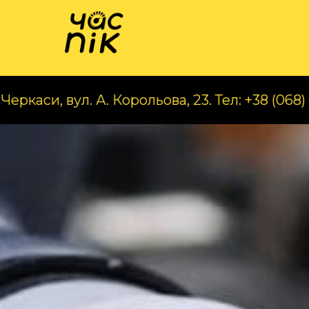
Катал
л. А. Корольова, 23. Тел: +38 (068) 070 97 56