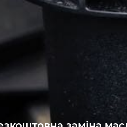
езкоштовна заміна мас