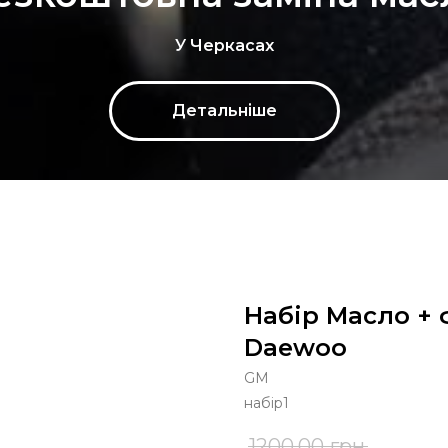
У Черкасах
Детальніше
Набір Масло + ф
Daewoo
GM
набір1
1200,00
грн.