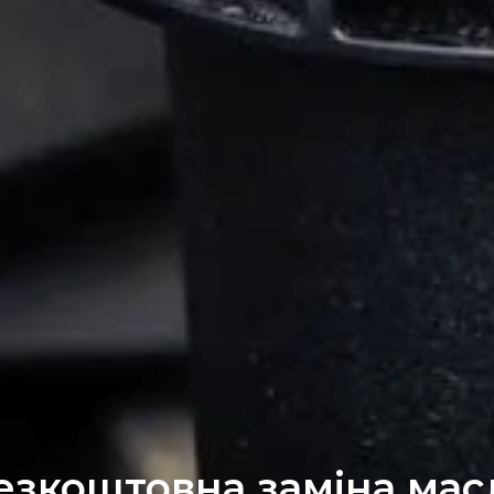
езкоштовна заміна мас