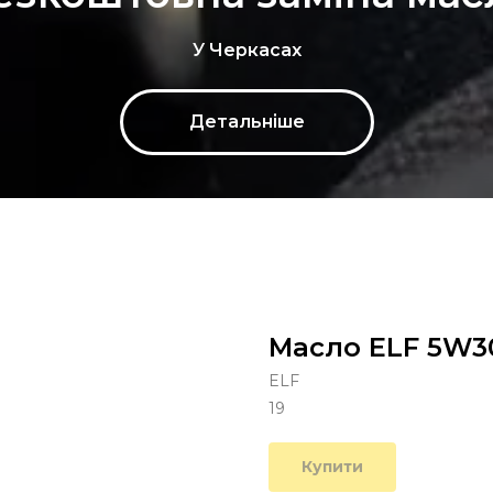
У Черкасах
Детальніше
Масло ELF 5W30
ELF
19
Купити