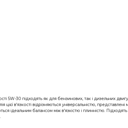
ості 5W-30 підходять як для бензинових, так і дизельних дви
ія цієї в'язкості відрізняються універсальністю, представлені
ься ідеальним балансом між в'язкістю і плинністю. Підходять я
.