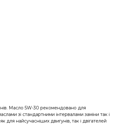
гунів. Масло 5W-30 рекомендовано для
 маслами зі стандартними інтервалами заміни так і
к для найсучасніших двигунів, так і двігателей