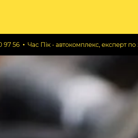
ог
Про нас
Послуги
ас Пік - автокомплекс, експерт по заміні масе