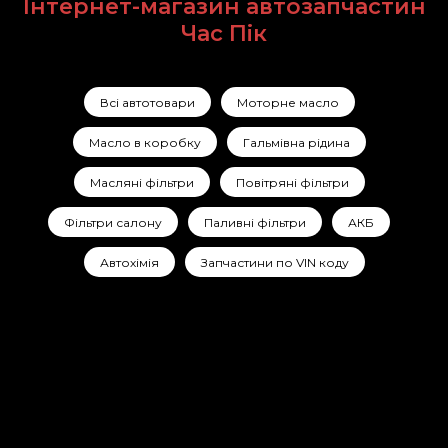
Інтернет-магазин автозапчастин
Час Пік
Всі автотовари
Моторне масло
Масло в коробку
Гальмівна рідина
Масляні фільтри
Повітряні фільтри
Фільтри салону
Паливні фільтри
АКБ
Автохімія
Запчастини по VIN коду