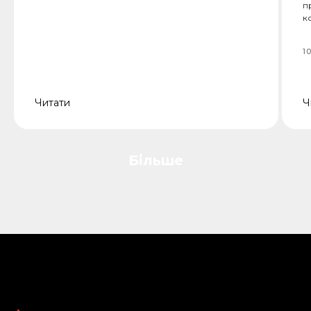
п
к
1
Читати
Ч
Більше