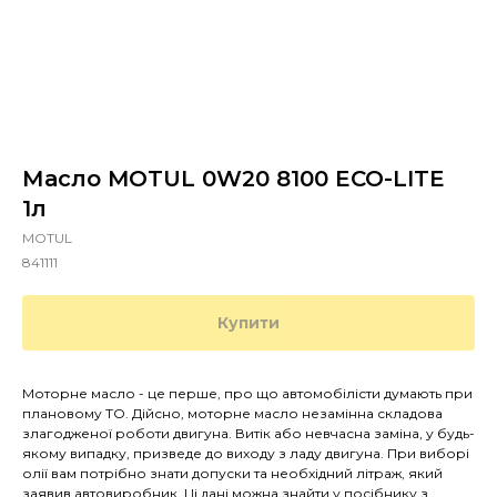
Масло MOTUL 0W20 8100 ECO-LITE
1л
MOTUL
841111
Купити
Моторне масло - це перше, про що автомобілісти думають при
плановому ТО. Дійсно, моторне масло незамінна складова
злагодженої роботи двигуна. Витік або невчасна заміна, у будь-
якому випадку, призведе до виходу з ладу двигуна. При виборі
олії вам потрібно знати допуски та необхідний літраж, який
заявив автовиробник. Ці дані можна знайти у посібнику з