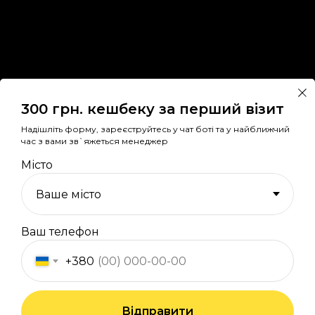
300 грн. кешбеку за перший візит
Надішліть форму, зареєструйтесь у чат боті та у найближчий
час з вами зв`яжеться менеджер
Місто
CHASPIKCHE.COM.UA
Ваш телефон
1997-2025 © chaspikche.com.ua
© Усі права захищенні 2024. Автосервіс та магазин chaspikсhe.com
+380
Політика конфедеційності
Автор - Fedorenko Nikita
Відправити