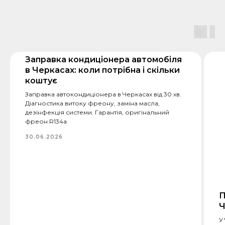
Заправка кондиціонера автомобіля
в Черкасах: коли потрібна і скільки
коштує
Заправка автокондиціонера в Черкасах від 30 хв.
Діагностика витоку фреону, заміна масла,
дезінфекція системи. Гарантія, оригінальний
фреон R134a
30.06.2026
П
Ч
У