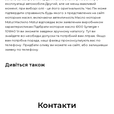
експлуатації автомобіля.Другий, але не менш важливий
момент, при виборі олії - це його оригінальність. Час Пік може
підтвердити справжність будь-якого з представлених на сайті
моторних масел, включаючи автентичність Масло моторне
Motul.Мастило Motul відповідає всім заявленим виробником
характеристикам.Підібрати моторне масло 6100 Synergie +
10W40 1л ви зможете завдяки зручному каталогу. Тут ви
знайдете всі необхідні допуски та потрібний вам літраж. Якщо
вам потрібна порада, наші фахівці проконсультують вас по
телефону. Придбати оливу ви можете на сайті, або залишивши
заявку по телефону.
Дивіться також
Контакти