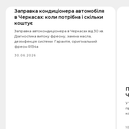
Заправка кондиціонера автомобіля
в Черкасах: коли потрібна і скільки
коштує
Заправка автокондиціонера в Черкасах від 30 хв.
Діагностика витоку фреону, заміна масла,
дезінфекція системи. Гарантія, оригінальний
фреон R134a
30.06.2026
П
Ч
У
п
к
1