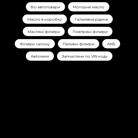
Всі автотовари
Моторне масло
Масло в коробку
Гальмівна рідина
Масляні фільтри
Повітряні фільтри
Фільтри салону
Паливні фільтри
АКБ
Автохімія
Запчастини по VIN коду