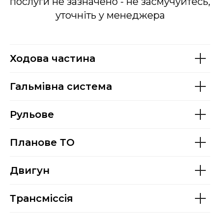
послуги не зазначено - не засмучуйтесь,
уточніть у менеджера
Ходова частина
Гальмівна система
Рульове
Планове ТО
Двигун
Трансміссія