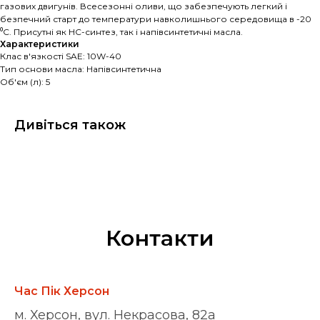
газових двигунів. Всесезонні оливи, що забезпечують легкий і
безпечний старт до температури навколишнього середовища в -20
⁰С. Присутні як HC-синтез, так і напівсинтетичні масла.
Характеристики
Клас в'язкості SAE: 10W-40
Тип основи масла: Напівсинтетична
Об'єм (л): 5
Дивіться також
Контакти
Час Пік Херсон
м. Херсон, вул. Некрасова, 82а