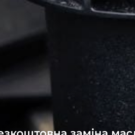
езкоштовна заміна мас