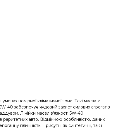
умовах помірної кліматичної зони. Такі масла є
 5W-40 забезпечує чудовий захист силових агрегатів
наддувом. Лінійки масел в'язкості 5W-40
ів раритетних авто. Відмінною особливістю, даних
поганну плинність. Присутні як синтетичні, так і