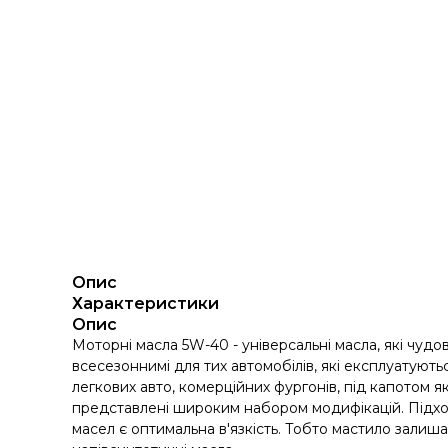
Опис
Характеристики
Опис
Моторні масла 5W-40 - універсальні масла, які чудо
всесезоннимі для тих автомобілів, які експлуатуют
легкових авто, комерційних фургонів, під капотом я
представлені широким набором модифікацій. Підходя
масел є оптимальна в'язкість. Тобто мастило залишає