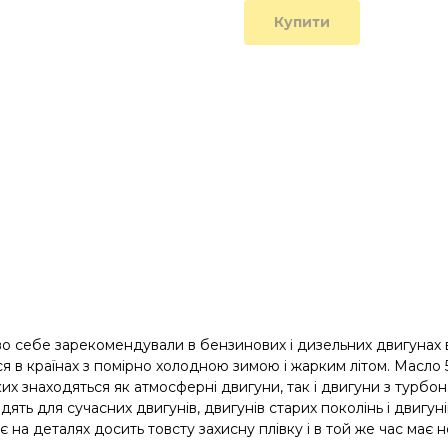
Купити
во себе зарекомендували в бензинових і дизельних двигунах в 
ься в країнах з помірно холодною зимою і жарким літом. Масло
ких знаходяться як атмосферні двигуни, так і двигуни з турбо
ть для сучасних двигунів, двигунів старих поколінь і двигун
 на деталях досить товсту захисну плівку і в той же час має не