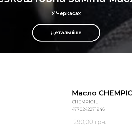
У Черкасах
Детальніше
Масло CHEMPIOI
CHEMPIOIL
4770242271846
290,00
грн.