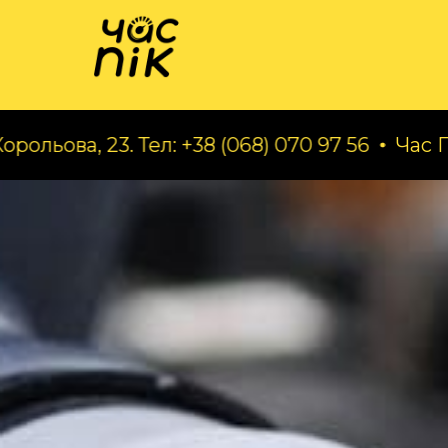
Катал
23. Тел: +38 (068) 070 97 56
Час Пік - авто